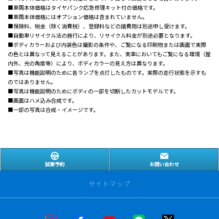
■車両本体価格はタイヤパンク応急修理キット付の価格です。
■車両本体価格にはオプション価格は含まれていません。
■保険料、税金（除く消費税）、登録料などの諸費用は別途申し受けます。
■自動車リサイクル法の施行により、リサイクル料金が別途必要となります。
■ボディカラーおよび内装色は撮影の条件や、ご覧になる印刷物または画面で実際
の色とは異なって見えることがあります。また、実車においてもご覧になる環境（屋
内外、光の角度等）により、ボディカラーの見え方は異なります。
■写真は機能説明のために各ランプを点灯したものです。実際の走行状態を示すも
のではありません。
■写真は機能説明のためにボディの一部を切断したカットモデルです。
■画面はハメ込み合成です。
■一部の写真は合成・イメージです。
試乗予約
お問い合わせ
サイトマップ
お店をみつける