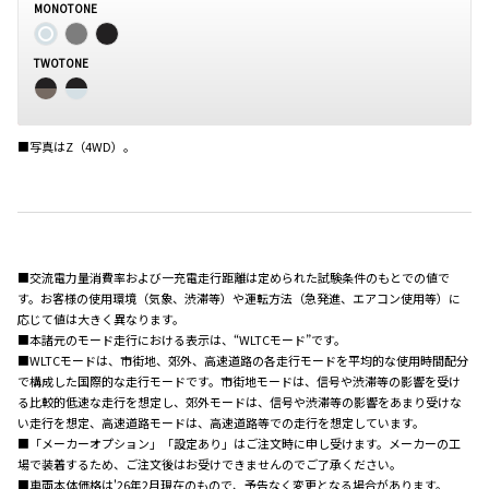
MONOTONE
TWOTONE
■写真はZ（4WD）。
■交流電力量消費率および一充電走行距離は定められた試験条件のもとでの値で
す。お客様の使用環境（気象、渋滞等）や運転方法（急発進、エアコン使用等）に
応じて値は大きく異なります。
■本諸元のモード走行における表示は、“WLTCモード”です。
■WLTCモードは、市街地、郊外、高速道路の各走行モードを平均的な使用時間配分
で構成した国際的な走行モードです。市街地モードは、信号や渋滞等の影響を受け
る比較的低速な走行を想定し、郊外モードは、信号や渋滞等の影響をあまり受けな
い走行を想定、高速道路モードは、高速道路等での走行を想定しています。
■「メーカーオプション」「設定あり」はご注文時に申し受けます。メーカーの工
場で装着するため、ご注文後はお受けできませんのでご了承ください。
■車両本体価格は'26年2月現在のもので、予告なく変更となる場合があります。