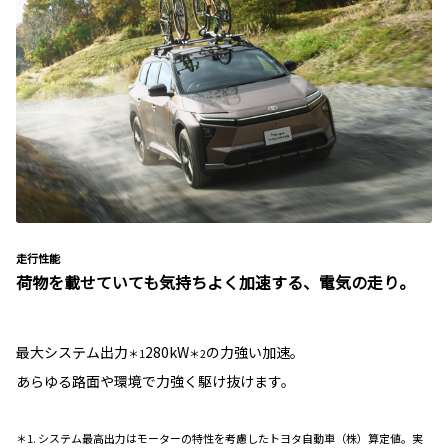
走行性能
荷物を載せていても気持ちよく加速する、電気の走り。
最大システム出力
280kW
の力強い加速。
＊1
＊2
あらゆる路面や環境で力強く駆け抜けます。
＊1. システム最高出力はモーターの特性を考慮したトヨタ自動車（株）算定値。実