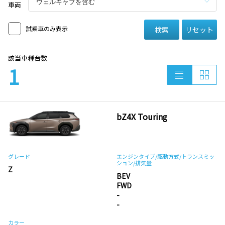
車両
試乗車のみ表示
検索
リセット
該当車種台数
1
bZ4X Touring
グレード
エンジンタイプ
/駆動方式/
トランスミッ
ション
/排気量
Z
BEV
FWD
-
-
カラー