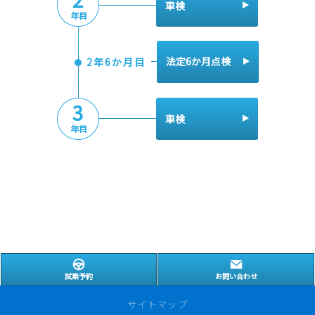
車検
年目
法定6か月点検
2年6か月目
3
車検
年目
試乗予約
お問い合わせ
サイトマップ