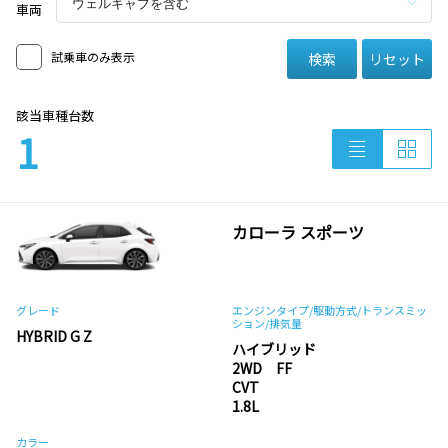
車両
試乗車のみ表示
検索
リセット
該当車種台数
1
カローラ スポーツ
グレード
エンジンタイプ
/駆動方式/
トランスミッ
ション
/排気量
HYBRID G Z
ハイブリッド
2WD FF
CVT
1.8L
カラー