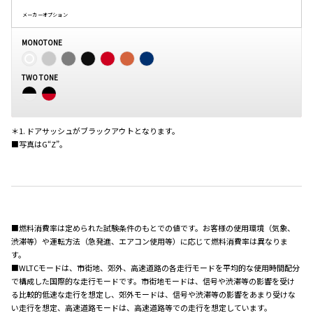
メーカーオプション
MONOTONE
TWO TONE
＊1. ドアサッシュがブラックアウトとなります。
■写真はG“Z”。
■燃料消費率は定められた試験条件のもとでの値です。お客様の使用環境（気象、
渋滞等）や運転方法（急発進、エアコン使用等）に応じて燃料消費率は異なりま
す。
■WLTCモードは、市街地、郊外、高速道路の各走行モードを平均的な使用時間配分
で構成した国際的な走行モードです。市街地モードは、信号や渋滞等の影響を受け
る比較的低速な走行を想定し、郊外モードは、信号や渋滞等の影響をあまり受けな
い走行を想定、高速道路モードは、高速道路等での走行を想定しています。