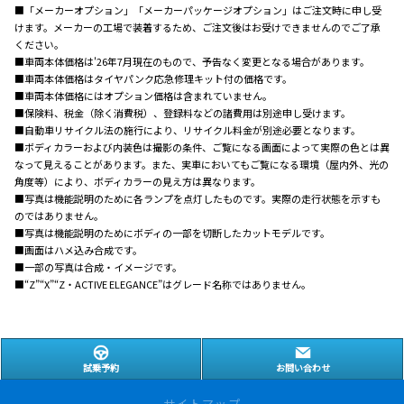
■「メーカーオプション」「メーカーパッケージオプション」はご注文時に申し受
けます。メーカーの工場で装着するため、ご注文後はお受けできませんのでご了承
ください。
■車両本体価格は'26年7月現在のもので、予告なく変更となる場合があります。
■車両本体価格はタイヤパンク応急修理キット付の価格です。
■車両本体価格にはオプション価格は含まれていません。
■保険料、税金（除く消費税）、登録料などの諸費用は別途申し受けます。
■自動車リサイクル法の施行により、リサイクル料金が別途必要となります。
■ボディカラーおよび内装色は撮影の条件、ご覧になる画面によって実際の色とは異
なって見えることがあります。また、実車においてもご覧になる環境（屋内外、光の
角度等）により、ボディカラーの見え方は異なります。
■写真は機能説明のために各ランプを点灯したものです。実際の走行状態を示すも
のではありません。
■写真は機能説明のためにボディの一部を切断したカットモデルです。
■画面はハメ込み合成です。
■一部の写真は合成・イメージです。
■“Z”“X”“Z・ACTIVE ELEGANCE”はグレード名称ではありません。
試乗予約
お問い合わせ
サイトマップ