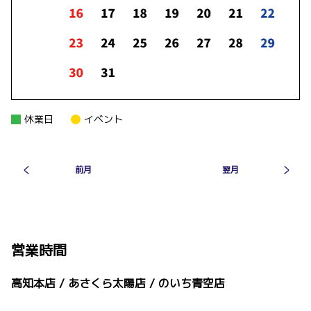
発売。
ノアのウェルキャブシリーズを一部改良すると
ともに、MODELLISTAが開発したコンプリート
カー“MULTI UTILITY”を設定しました。
詳しくはこちら
休業日
イベント
2026-05-12
カローラツーリング 一部改良
カローラツーリングを一部改良しました。
前月
翌月
詳しくはこちら
2026-05-12
営業時間
カローラ 一部改良
高知本店 / あさくら太陽店 / のいち青空店
カローラを一部改良しました。