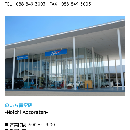
る。
TEL：088-849-3003 FAX：088-849-3005
世界中で人々を支え続けてきた、無比の実力と
実績。
NEWハイラックス、デビュー！
詳しくはこちら
2026-05-18
コウチ生産者通信
今回は「だし茶漬け」
高知市はりまや町にある老舗の「だし屋」の女
将が作った『だし茶漬け』をご紹介。
詳しくはこちら
のいち青空店
2026-05-14
-Noichi Aozoraten-
新型ランドクルーザー"FJ" 登場。
■ 営業時間 9:00 ～ 19:00
ランドクルーザーの剛健な姿を受け継ぎなが
ら、