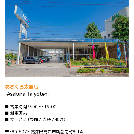
2026-06-03
ヴェルファイア 一部改良
ヴェルファイアを一部改良しました。
詳しくはこちら
2026-06-03
アルファード 一部改良
アルファードを一部改良しました。
あさくら太陽店
詳しくはこちら
-Asakura Taiyoten-
■ 営業時間 9:00 ～ 19:00
■ 新車販売
2026-05-28
■ サービス (整備 / 点検 / 修理)
新型ハイラックス 装いも新たに登場！
過酷な環境を走り抜き、タフな用途を完遂す
〒780-8075 高知県高知市朝倉南町8-14