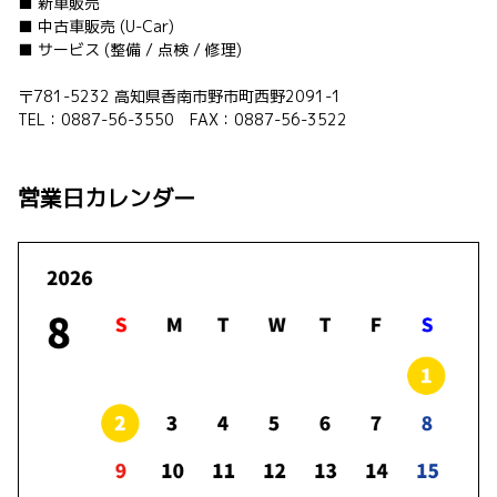
■ 新車販売
より自由に駆け抜ける。
■ 中古車販売 (U-Car)
ジャストサイズなオフローダーへ。
新型ランドクルーザー"FJ"デビュー！
■ サービス (整備 / 点検 / 修理)
〒781-5232 高知県香南市野市町西野2091-1
詳しくはこちら
TEL：0887-56-3550 FAX：0887-56-3522
2026-05-12
営業日カレンダー
ヴォクシー（ウェルキャブシリーズ）一
部改良＆コンプリートカー“MULTI UTILI
TY”を発売。
ヴォクシーのウェルキャブシリーズを一部改良
するとともに、MODELLISTAが開発したコンプ
リートカー“MULTI UTILITY”を設定しました。
詳しくはこちら
2026-05-12
ノア（ウェルキャブシリーズ）一部改良
＆コンプリートカー“MULTI UTILITY”を