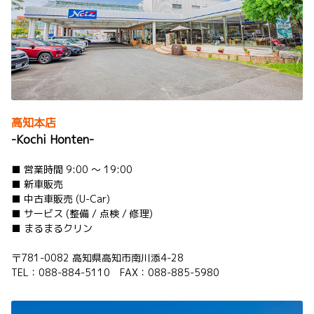
ハイエース ワゴンを一部改良しました。
詳しくはこちら
2026-06-18
ハイエース コミューター 一部改良
高知本店
ハイエース コミューターを一部改良しました。
-Kochi Honten-
詳しくはこちら
■ 営業時間 9:00 ～ 19:00
■ 新車販売
■ 中古車販売 (U-Car)
■ サービス (整備 / 点検 / 修理)
2026-06-04
■ まるまるクリン
ピクシスバン（ガソリン車） 一部改良
ピクシスバンのガソリン車を一部改良しまし
〒781-0082 高知県高知市南川添4-28
た。
TEL：088-884-5110 FAX：088-885-5980
詳しくはこちら