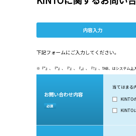
KINTOに関するお問い
内容入力
下記フォームにご入力してください。
※『”』、『"』、『'』、『,』、『?』、TAB、はシステ
当てはまる
お問い合わせ内容
KINT
必須
KINT