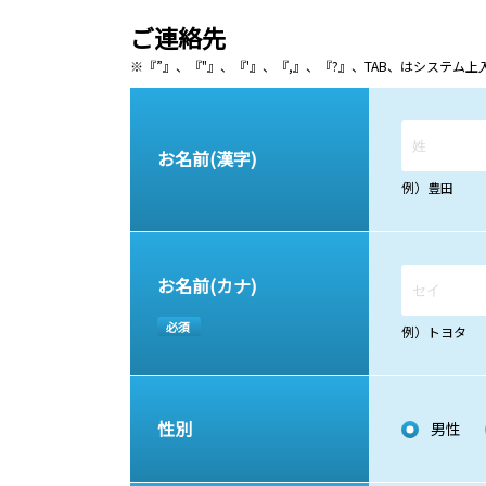
ご連絡先
※『”』、『"』、『'』、『,』、『?』、TAB、はシステ
お名前(漢字)
例）豊田
お名前(カナ)
必須
例）トヨタ
性別
男性