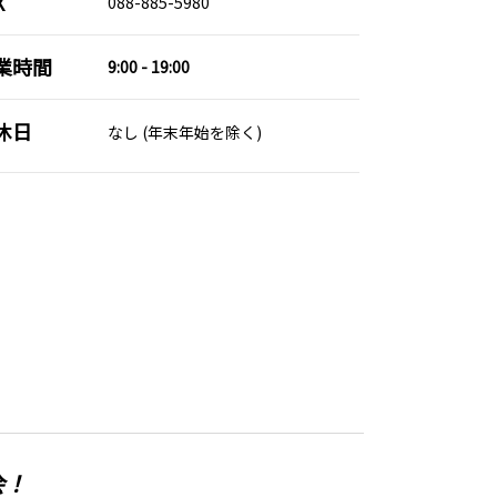
X
088-885-5980
業時間
9:00 - 19:00
休日
なし (年末年始を除く)
会！