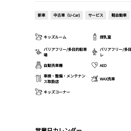
新車
中古車（U-Car)
サービス
軽自動車
キッズルーム
授乳室
バリアフリー/多目的駐車
バリアフリー/多
場
レ
自動洗車機
AED
車検・整備・メンテナン
WAX洗車
ス取扱店
キッズコーナー
営業日カレンダー