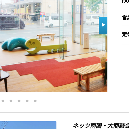
FA
営
定
ネッツ南国・大商談