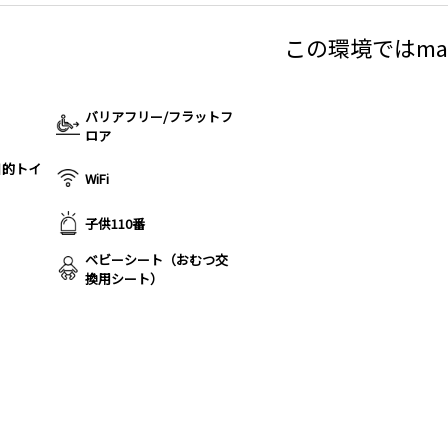
この環境ではma
バリアフリー/フラットフ
ロア
目的トイ
WiFi
子供110番
ベビーシート（おむつ交
換用シート）