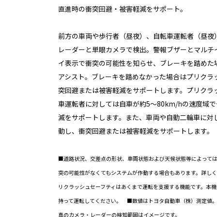
直進時の衝突回避・被害軽減をサポート。
前方の車両や歩行者（昼夜）、自転車運転者（昼夜
レーダーと単眼カメラで検出。警報ブザーとマルチ
イ表示で衝突の可能性を知らせ、ブレーキを踏めた
アシスト。ブレーキを踏めなかった場合はプリクラ
突回避または被害軽減をサポートします。プリクラ
車運転者に対しては自車が約5〜80km/hの速度域
減をサポートします。また、車両や自動二輪車に対し
動し、衝突回避または被害軽減をサポートします。
■道路状況、交差点の形状、車両状態および天候状態等によって
突の可能性がなくてもシステムが作動する場合もあります。詳し
リクラッシュセーフティはあくまで運転を支援する機能です。本機
持って運転してください。 ■数値はトヨタ自動車（株）測定値
真のカメラ・レーダーの検知範囲はイメージです。