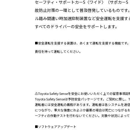
セーフティ・サポートカーS〈ワイド〉（サポカーS
故防止対策の一環として普及啓発しているものです
ル踏み間違い時加速抑制装置など安全運転を支援す
すべてのドライバーの安全をサポートします。
■安全運転を支援する装置は、あくまで運転を支援する機能です
責任を持って運転してください。
⚠Toyota Safety Senseを安全にお使いいただく上での留意事項説
Toyota Safety Senseは予防安全パッケージです。ご契約
運転者には安全運転の義務があります。運転者は各システムを過
につながり、重大な傷害におよぶか最悪の場合は死亡につながる
ーフティの作動テストを行わないでください。対象や状況によって
■ソフトウェアアップデート