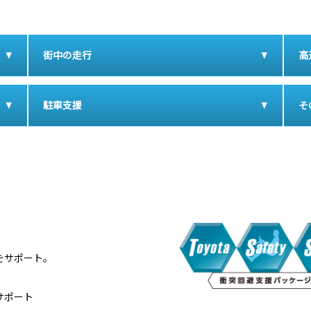
街中の走行
高
駐車支援
そ
ーをサポート。
サポート