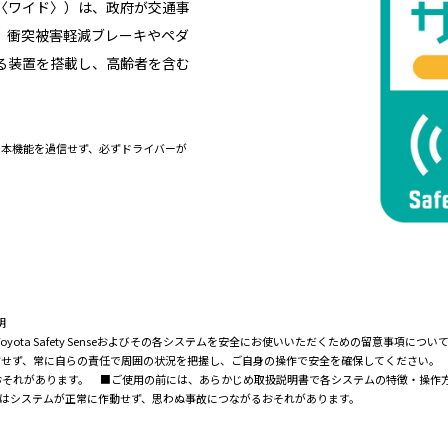
〈ワイド〉）は、政府が交通事
。衝突被害軽減ブレーキやペダ
る装置を搭載し、高齢者を含む
。本機能を過信せず、必ずドライバーが
明
に際し、Toyota Safety Senseおよびその各システムを安全にお使いいただくための留意
信せず、常に自らの責任で周囲の状況を把握し、ご自身の操作で安全を確保してください。
おそれがあります。 ■ご使用の前には、あらかじめ取扱説明書で各システムの特徴・操作
はシステムが正常に作動せず、思わぬ事故につながるおそれがあります。