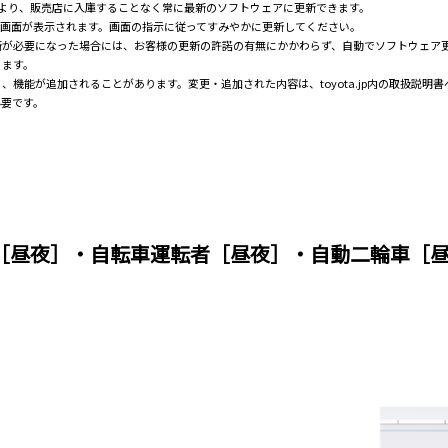
る無線通信により、販売店に入庫することなく常に最新のソフトウェアに更新できます。
知画面が表示されます。画面の指示に従ってすみやかに更新してください。
新が必要になった場合には、お客様の更新の許諾の有無にかかわらず、自動でソフトウェア
ります。
機能が追加されることがあります。変更・追加された内容は、toyota.jp内の取扱説明
必要です。
［昼夜］・自転車運転者［昼夜］・自動二輪車［昼