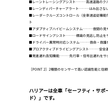
■レーントレーシングアシスト………高速道路のク
■レーンディパーチャーアラート………はみ出さな
■レーダークルーズコントロール（全車速追従機能
ト
■アダプティブハイビームシステム………夜間の見
■ロードサインアシスト………標識の見逃し防止を
■ドライバー異常時対応システム………救命・救護
■プロアクティブドライビングアシスト………安全
■発進遅れ告知機能………先行車・信号出遅れをサ
［POINT 2］2種類のセンサーで高い認識性能と信
ハリアーは全車「セーフティ・サポ
ド〉」です。