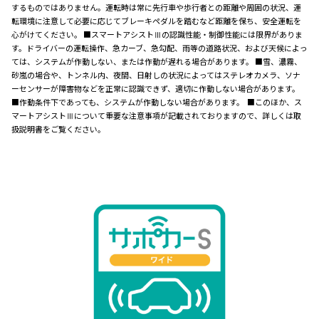
するものではありません。運転時は常に先行車や歩行者との距離や周囲の状況、運
転環境に注意して必要に応じてブレーキペダルを踏むなど距離を保ち、安全運転を
心がけてください。 ■スマートアシストⅢの認識性能・制御性能には限界がありま
す。ドライバーの運転操作、急カーブ、急勾配、雨等の道路状況、および天候によっ
ては、システムが作動しない、または作動が遅れる場合があります。 ■雪、濃霧、
砂嵐の場合や、トンネル内、夜間、日射しの状況によってはステレオカメラ、ソナ
ーセンサーが障害物などを正常に認識できず、適切に作動しない場合があります。
■作動条件下であっても、システムが作動しない場合があります。 ■このほか、ス
マートアシストⅢについて重要な注意事項が記載されておりますので、詳しくは取
扱説明書をご覧ください。