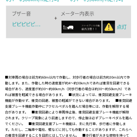
■対車両の場合は前方約60m以内で作動し、対歩行者の場合は前方約30m以内で作
動します。また、作動した時の速度差が約4～約30km/hであれば衝突を回避できる
場合があり、速度差が約30～約80km/h（対歩行者の場合は約30～約50km/h）であ
れば被害を軽減できる場合があります。 ■状況によっては、衝突回避支援ブレーキ
機能が作動せず、衝突の回避、被害の軽減ができない場合があります。 ■衝突回避
支援ブレーキ機能作動中にアクセルペダルを踏んだ場合等には、作動を解除する場
合があります。 ■衝突回避により車両停止後、衝突回避支援ブレーキ機能が解除
されます。クリープ現象により前進しますので、停止後は必ずブレーキペダルを踏ん
でください。 ■衝突回避支援ブレーキ機能は、主に先行車、歩行者に作動しま
す。ただし、二輪車や電柱、壁などに対しても作動することがありますが、これらへ
の衝突を回避することを目的とはしていません。 ■歩行者が大きな荷物を持って