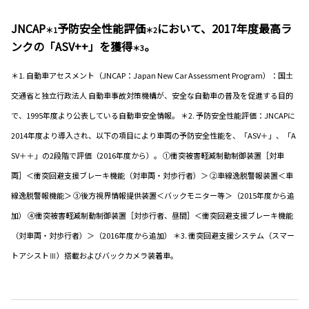
JNCAP
予防安全性能評価
において、2017年度最高ラ
＊1
＊2
ンクの「ASV++」を獲得
。
＊3
＊1. 自動車アセスメント（JNCAP：Japan New Car Assessment Program）：国土
交通省と独立行政法人 自動車事故対策機構が、安全な自動車の普及を促進する目的
で、1995年度より公表している自動車安全情報。 ＊2. 予防安全性能評価：JNCAPに
2014年度より導入され、以下の項目により車両の予防安全性能を、「ASV＋」、「A
SV＋＋」の2段階で評価（2016年度から）。 ①衝突被害軽減制動制御装置［対車
両］＜衝突回避支援ブレーキ機能（対車両・対歩行者）＞ ②車線逸脱警報装置＜車
線逸脱警報機能＞ ③後方視界情報提供装置＜バックモニター等＞（2015年度から追
加） ④衝突被害軽減制動制御装置［対歩行者、昼間］＜衝突回避支援ブレーキ機能
（対車両・対歩行者）＞（2016年度から追加） ＊3. 衝突回避支援システム（スマー
トアシストⅢ）搭載およびバックカメラ装着車。