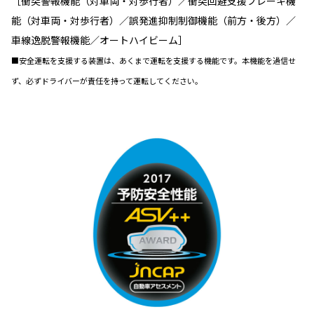
［衝突警報機能（対車両・対歩行者）／衝突回避支援ブレーキ機
能（対車両・対歩行者）／誤発進抑制制御機能（前方・後方）／
車線逸脱警報機能／オートハイビーム］
■安全運転を支援する装置は、あくまで運転を支援する機能です。本機能を過信せ
ず、必ずドライバーが責任を持って運転してください。