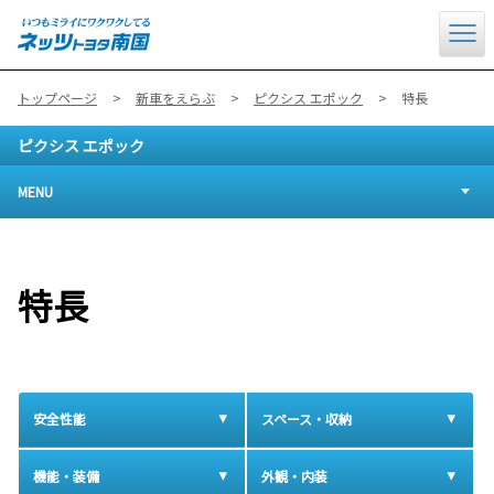
トップページ
新車をえらぶ
ピクシス エポック
特長
ピクシス エポック
MENU
特長
安全性能
スペース・収納
機能・装備
外観・内装