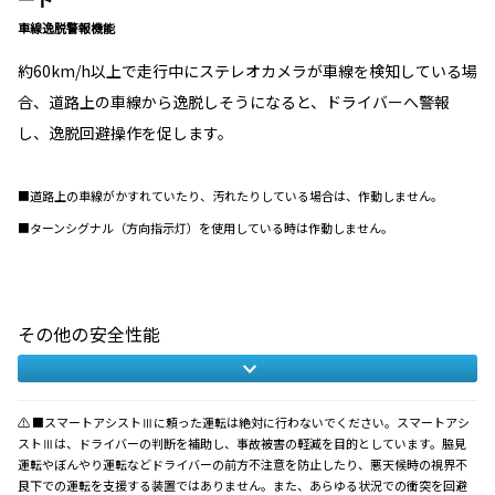
車線逸脱警報機能
約60km/h以上で走行中にステレオカメラが車線を検知している場
合、道路上の車線から逸脱しそうになると、ドライバーへ警報
し、逸脱回避操作を促します。
■道路上の車線がかすれていたり、汚れたりしている場合は、作動しません。
■ターンシグナル（方向指示灯）を使用している時は作動しません。
その他の安全性能
⚠ ■スマートアシストⅢに頼った運転は絶対に行わないでください。スマートアシ
ストⅢは、ドライバーの判断を補助し、事故被害の軽減を目的としています。脇見
運転やぼんやり運転などドライバーの前方不注意を防止したり、悪天候時の視界不
良下での運転を支援する装置ではありません。また、あらゆる状況での衝突を回避