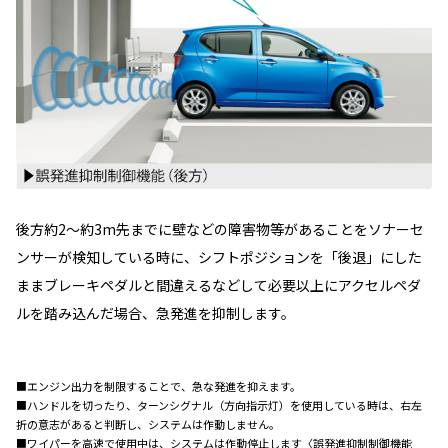
後方約2～約3m先までに壁などの障害物等があることをソナーセ
ンサーが検知している時に、シフトポジションを「後退」にした
ままブレーキペダルと間違えるなどして必要以上にアクセルペダ
ルを踏み込んだ場合、急発進を抑制します。
■エンジン出力を制限することで、急な発進を抑えます。
■ハンドルを切ったり、ターンシグナル（方向指示灯）を使用している時は、右左
折の意志があると判断し、システムは作動しません。
■ワイパーを高速で使用中は、システムは作動停止します〈誤発進抑制制御機能